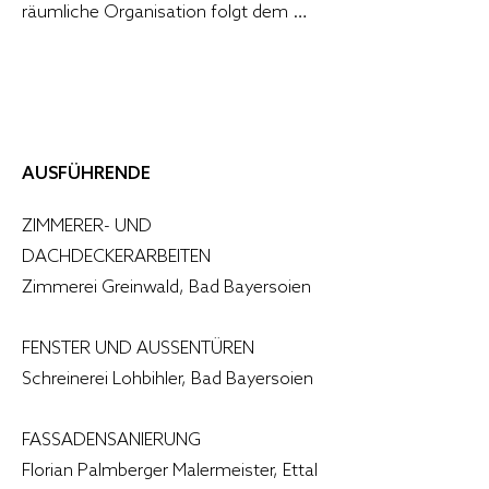
räumliche Organisation folgt dem 
Prinzip der Übersichtlichkeit und 
Funktionalität, ohne dabei auf 
Großzügigkeit zu verzichten.
AUSFÜHRENDE
ZIMMERER- UND
DACHDECKERARBEITEN
Zimmerei Greinwald, Bad Bayersoien
FENSTER UND AUSSENTÜREN
Schreinerei Lohbihler, Bad Bayersoien
FASSADENSANIERUNG
Florian Palmberger Malermeister, Ettal