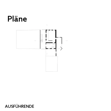
gleichzeitig zeitgemäße, großzügige 
Wohnflächen zu schaffen. Der 
Pläne
Entwurf versteht sich als Weiterbauen 
im Bestand – zurückhaltend, präzise 
und eng mit der regionalen Baukultur 
verbunden. 

Das Gebäude befindet sich 
baurechtlich im Außenbereich, was 
einen besonders sensiblen Umgang 
mit Bestand, Erscheinungsbild und 
Erschließung erforderte. Der Ausbau 
erfolgte als Holzbau unter Verwendung 
überwiegend regionaler Materialien. 

AUSFÜHRENDE
Sämtliche Bauteile wurden 