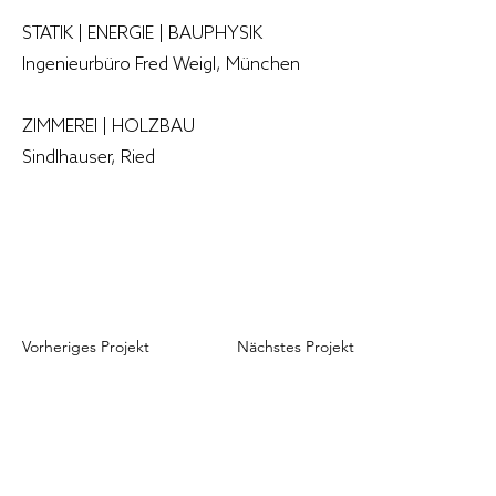
konsequent trocken montiert, sodass 
STATIK | ENERGIE | BAUPHYSIK
ein Wassereintrag in die bestehende 
Ingenieurbüro Fred Weigl, München
Konstruktion vollständig vermieden 
werden konnte. Diese 
ZIMMEREI | HOLZBAU
Vorgehensweise war sowohl 
Sindlhauser, Ried
konstruktiv als auch bauphysikalisch 
von großer Bedeutung und sichert die 
Dauerhaftigkeit des historischen 
Bestands.

Großzügige Öffnungen orientieren 
Vorheriges Projekt
Nächstes Projekt
sich gezielt zur umliegenden 
Landschaft mit Blickbezügen zu 
Bergen und Moor. Vor diese 
Öffnungen sind großformatige 
Schiebeläden aus Holz gesetzt. Im 