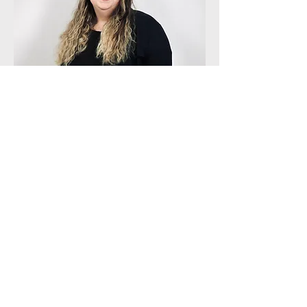
Architektur
Master of Science
Magdalena Wackerle
m.wackerle@laubender-architektur.com
08046 - 18 767 - 14